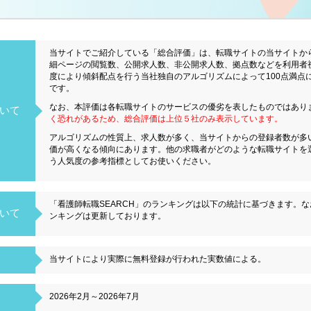
当サイトでご紹介している「総合評価」は、転職サイトの当サイトか
細ページの閲覧数、公開求人数、非公開求人数、拠点数などを利用者
度により傾斜配点を行う当社独自のアルゴリズムによって100点満点
です。
なお、本評価は各転職サイトのサービスの優劣を表したものではあり
いて
く恐れがあるため、総合評価は上位５社のみ表示しています。
アルゴリズムの性質上、求人数が多く、当サイトからの登録者数が多
価が高くなる傾向にあります。他の求職者がどのような転職サイトを
う人気度の参考指標としてお使いください。
「看護師転職SEARCH」のランキングは以下の統計に基づきます。
いて
ンキングは更新しております。
当サイトにより実際に無料登録が行われた実数値による。
2026年2月～2026年7月