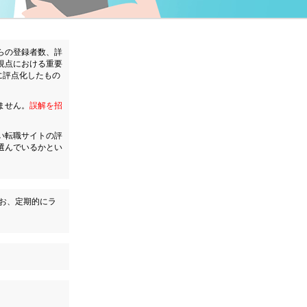
らの登録者数、詳
視点における重要
に評点化したもの
ません。
誤解を招
い転職サイトの評
選んでいるかとい
なお、定期的にラ