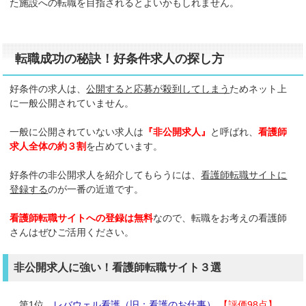
た施設への転職を目指されるとよいかもしれません。
転職成功の秘訣！好条件求人の探し方
好条件の求人は、
公開すると応募が殺到してしまう
ためネット上
に一般公開されていません。
一般に公開されていない求人は
『非公開求人』
と呼ばれ、
看護師
求人全体の約３割
を占めています。
好条件の非公開求人を紹介してもらうには、
看護師転職サイトに
登録する
のが一番の近道です。
看護師転職サイトへの登録は無料
なので、転職をお考えの看護師
さんはぜひご活用ください。
非公開求人に強い！看護師転職サイト３選
第1位
レバウェル看護（旧：看護のお仕事）
【評価98点】